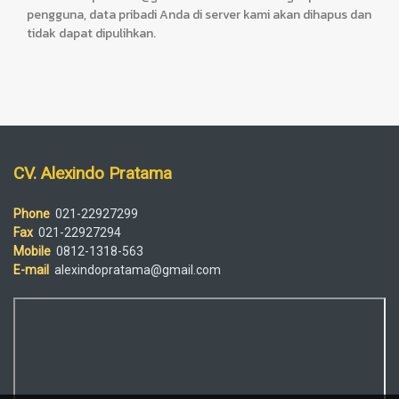
pengguna, data pribadi Anda di server kami akan dihapus dan
tidak dapat dipulihkan.
CV. Alexindo Pratama
Phone
021-22927299
Fax
021-22927294
Mobile
0812-1318-563
E-mail
alexindopratama@gmail.com