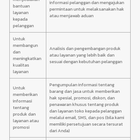
informasi pelanggan dan mengajukan
bantuan
permintaan untuk melaksanakan hak
layanan
atau menjawab aduan
kepada
pelanggan
Untuk
membangun
Analisis dan pengembangan produk
dan
atau layanan yang lebih baik dan
meningkatkan
sesuai dengan kebutuhan pelanggan
kualitas
layanan
Pengumpulan informasi tentang
Untuk
barang dan jasa untuk memberikan
memberikan
hak spesial, promosi, diskon, dan
informasi
penawaran khusus tentang produk
tentang
dan layanan toko kepada pelanggan
produk dan
melalui email, SMS, dan pos (bila kami
layanan atau
memiliki persetujuan secara tersurat
promosi
dari Anda)