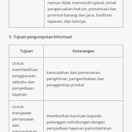
namun tidak memenuhi syarat untuk
pengecualian hukum, presentasi dan
promosi barang dan jasa, fasilitasi
layanan, dan lainnya
5. Tujuan pengumpulan informasi
Tujuan
Keterangan
Untuk
memfasilitasi
Kemudahan dari pemesanan,
penggunaan
pengiriman, pengembalian dan
website dan
penggantian produk
penyediaan
layanan
Untuk
menjawab
Memberikan bantuan kepada
pertanyaan
pelanggan sehubungan dengan
dan
penyediaan layanan pemutakhiran
menyediakan