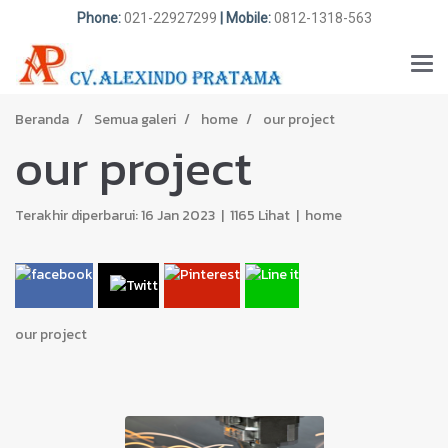
Phone:
021-22927299
| Mobile:
0812-1318-563
Beranda
Semua galeri
home
our project
our project
Terakhir diperbarui: 16 Jan 2023
|
1165 Lihat
|
home
our project