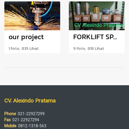
our project
FORKLIFT SPAREPART
1 Foto, 835 Lihat
9 Foto, 818 Lihat
CV. Alexindo Pratama
Phone
021-22927299
Fax
021-22927294
Mobile
0812-1318-563